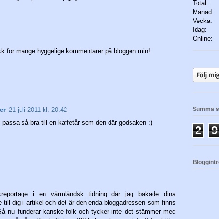
Total:
Månad:
Vecka:
Idag:
Online:
kk for mange hyggelige kommentarer på bloggen min!
Summa si
er
21 juli 2011 kl. 20:42
 passa så bra till en kaffetår som den där godsaken :)
2
9
Bloggint
reportage i en värmländsk tidning där jag bakade dina
ill dig i artikel och det är den enda bloggadressen som finns
( Så nu funderar kanske folk och tycker inte det stämmer med