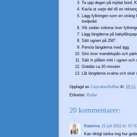
Ta upp degen på mjölat bord. Kn
Kavla ut varje del till en rekt
Lägg fyllningen som en sträng l
tredjedel.
Vik sedan sidorna över fyllning
Lägg längderna på bakplåtspap
Sätt ugnen på 250°.
Pensla längderna med ägg.
Strö över mandelspån och pärl
Sätt in plåten mitt i ugnen och
Grädda ca 20 minuter.
Låt längderna svalna och skär s
Upplagd av
Cupcakesfluffan
kl.
05:51
Etiketter:
Bullar
20 kommentarer:
Katarina
21 juli 2011 kl. 07:4
Kan riktigt tänka mig hur goda