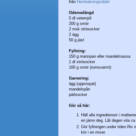
från
Hembakningsrådet
Odenselängd
5 dl vetemjöl
200 g smör
2 msk strösocker
2 ägg
50 g jäst
Fyllning:
150 g marsipan eller mandelmassa
1 dl strösocker
100 g smör (rumsvarmt)
Garnering:
ägg (uppvispat)
mandelspån
pärlsocker
Gör så här:
Häll alla ingredienser i matbere
en jämn deg. Låt degen vila ca
Gör fyllningen under tiden.Riv 
kör i en mixer.