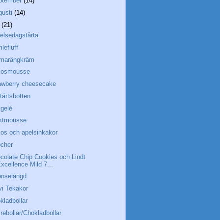
ptember
(14)
gusti
(14)
i
(21)
elsedagstårta
lefluff
 marängkräm
kosmousse
awberry cheesecake
ltårtsbotten
tgelé
ktmousse
os och apelsinkakor
ocher
colate Chip Cookies och Lindt
xcellence Mild 7...
nselängd
vi Tekakor
kladbollar
rebollar/Chokladbollar