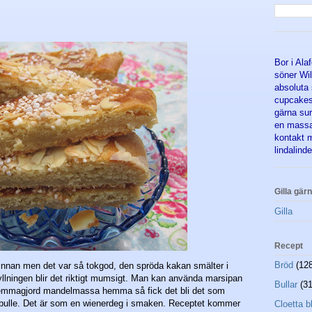
Bor i Al
söner Wil
absoluta 
cupcakes
gärna sur
en massa 
kontakt 
lindalind
Gilla gär
Gilla
Recept
Bröd
(12
 innan men det var så tokgod, den spröda kakan smälter i
ningen blir det riktigt mumsigt. Man kan använda marsipan
Bullar
(31
e hemmagjord mandelmassa hemma så fick det bli det som
a/bulle. Det är som en wienerdeg i smaken. Receptet kommer
Cloetta b