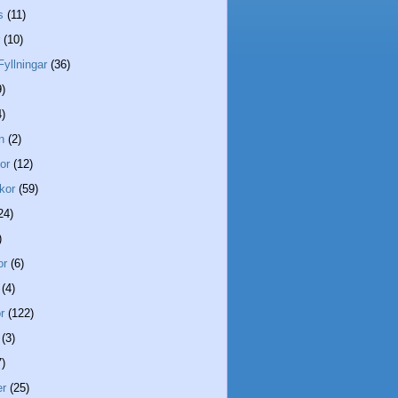
s
(11)
(10)
Fyllningar
(36)
9)
4)
n
(2)
or
(12)
kor
(59)
24)
)
or
(6)
(4)
r
(122)
(3)
7)
er
(25)