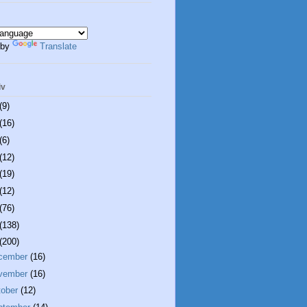
 by
Translate
iv
(9)
(16)
(6)
(12)
(19)
(12)
(76)
(138)
(200)
cember
(16)
vember
(16)
tober
(12)