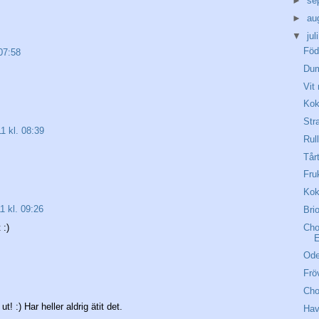
►
se
►
au
▼
jul
Föd
 07:58
Dum
Vit
Ko
Str
11 kl. 08:39
Rul
Tår
Fru
Kok
11 kl. 09:26
Bri
Cho
 :)
E
Ode
Frö
Cho
t! :) Har heller aldrig ätit det.
Hav