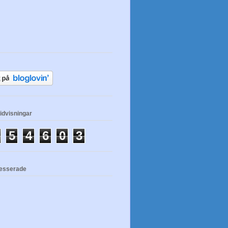
dvisningar
5
4
6
0
3
resserade