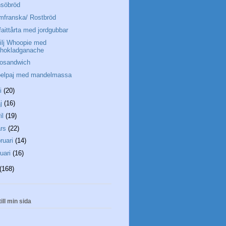
söbröd
mfranska/ Rostbröd
faittårta med jordgubbar
ilj Whoopie med
chokladganache
osandwich
elpaj med mandelmassa
ni
(20)
j
(16)
il
(19)
rs
(22)
bruari
(14)
nuari
(16)
(168)
ill min sida