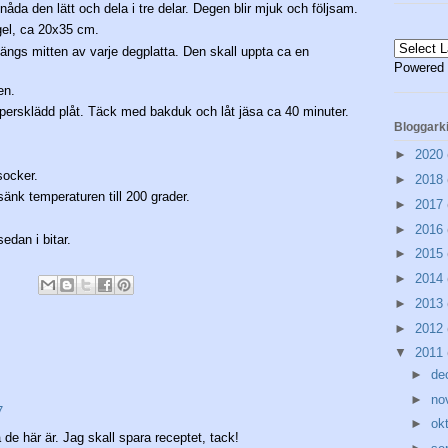
åda den lätt och dela i tre delar. Degen blir mjuk och följsam.
angel, ca 20x35 cm.
ängs mitten av varje degplatta. Den skall uppta ca en
Powered
en.
persklädd plåt. Täck med bakduk och låt jäsa ca 40 minuter.
Bloggark
►
2020
socker.
►
2018
 sänk temperaturen till 200 grader.
►
2017
►
2016
edan i bitar.
►
2015
►
2014
►
2013
►
2012
▼
2011
►
de
►
no
7
►
ok
 de här är. Jag skall spara receptet, tack!