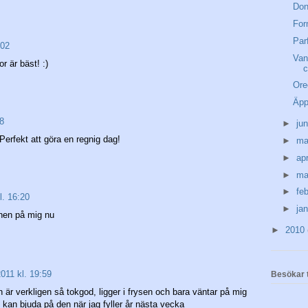
Don
For
Par
:02
Van
 är bäst! :)
Ore
Äpp
38
►
ju
)Perfekt att göra en regnig dag!
►
ma
►
apr
►
ma
►
fe
l. 16:20
►
ja
nnen på mig nu
►
2010
2011 kl. 19:59
Besökar t
 är verkligen så tokgod, ligger i frysen och bara väntar på mig
ag kan bjuda på den när jag fyller år nästa vecka