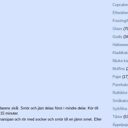
Cupcake
Efterätter
Frosting/
Glass
(7
Godis
(3
Hallowee
Kladdkak
Mjuka ka
Muffins
(
Pajer
(17
Pannkak
Rulltårtor
Småkako
darens skål. Smör och jäst delas först i mindre delar. Kör till
Sylt/Mos
 15 minuter.
Tårtor
(5
marsipan och rör med socker och smör till en jämn smet. Eller
Äppelpaj