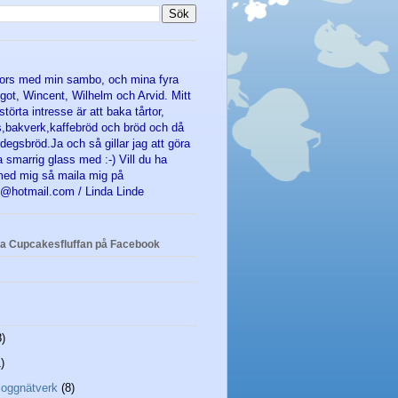
afors med min sambo, och mina fyra
got, Wincent, Wilhelm och Arvid. Mitt
störta intresse är att baka tårtor,
,bakverk,kaffebröd och bröd och då
degsbröd.Ja och så gillar jag att göra
smarrig glass med :-) Vill du ha
med mig så maila mig på
e@hotmail.com / Linda Linde
na Cupcakesfluffan på Facebook
8)
)
loggnätverk
(8)