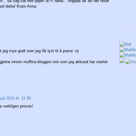
... så såg väl inte tjejen ut?!! haha... hoppas iaf att fler hittar
 med detta! Kram Anna
t jeg mye godt som jeg får lyst til å prøve :o)
 gjerne innom muffins-bloggen min som jeg akkurat har startet.
juli 2011 kl. 11:30
e verkligen provas!